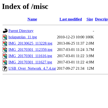
Index of /misc
Name
Last modified
Size
Descrip
Parent Directory
-
holapatolas_11.jpg
2010-12-23 10:00
100K
IMG_20130625_113228.jpg
2013-06-25 11:37
2.0M
IMG_20170301_112359.jpg
2017-03-01 11:24
3.7M
IMG_20170301_111616.jpg
2017-03-01 11:22
3.9M
IMG_20170301_111627.jpg
2017-03-01 11:22
4.9M
USB_Over_Network_4.7.4.rar
2017-09-27 21:34
12M